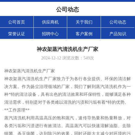
公司动态
公司首页
供应商机
关于我们
公司动态
荣誉认证
招聘中心
客户案例
产品知识
神农架蒸汽清洗机生产厂家
2024-12-12
浏览次数：
549
次
神农架蒸汽清洗机生产厂家
神农架蒸汽清洗机生产厂家致力于为各行各业提供、环保的清洁解
决方案。作为扬尘治理领域的厂家，我们了解到蒸汽清洗机作为一
种*特的清洁设备，具有出色的清洁效果和环保特性，能够满足各种
清洁需求，特别是对于各类难以清洗的污渍和污垢有着*特的优势。
**工作原理**
蒸汽清洗机利用高温高压的饱和蒸汽，速传导热量和热量释放，对
各类污垢和污渍进行有效清洁。高温蒸汽可以快速溶解油脂、去除
细菌、杀灭病菌，达到除污的效果，同时还能大大减少对环境的污