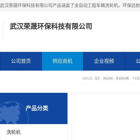
武汉荣晟环保科技有限公司
公司首页
供应商机
企业视频
当前位置：
首页
>
供应商机
>
膜结构车棚
> 不受紫外线影响 石家
产品分类
洗轮机