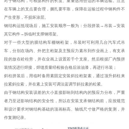
对于钢结构，可根据构件的长度、重量选用合适的车辆运输。注意
在车辆上的支点要合理，捆扎要牢靠，保障在运输过程中钢构件不
产生变形，不损坏涂层。
钢结构运抵现场后，施工安装顺序一般为：分段拼装→吊装→安装
其它构件→拆临时支撑钢塔架。
对于一些大型的膜结构车棚钢桁架，吊装时可利用几台汽车式吊
车，分别在场内、外把主桁架及主预应力素吊到作业画上，有支承
段的放在砼柱旁，并在业画上设置若千个支座。然后根据厂内预拼
装情况进行焊接，焊缝质量经检验合格后涂油漆，再进行吊装；
斜柱拼装后，用临时备用素固定安装斜拉桁架素，通过顶升斜柱来
拉紧斜拉索，并在素上安装可调法蓝调节斜拉素的松紧。
由于钢结构安装误差的大小直接影响到结构内的预应力分布，严重
者乃至还影响结构的安全性，所以在安装支承钢结构前，应按规范
和设计要求对钢结构基础的顶画标高、轴线尺寸做严格的复测，并
作复测纪录。