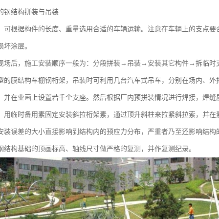
的钢结构拼装与吊装
，可根据构件的长度、重量选用合适的车辆运输。注意在车辆上的支点要
损坏涂层。
现场后，施工安装顺序一般为：分段拼装→吊装→安装其它构件→拆临时
型的膜结构车棚钢桁架，吊装时可利用几台汽车式吊车，分别在场内、外
，并在业画上设置若千个支座。然后根据厂内预拼装情况进行焊接，焊缝
，用临时备用素固定安装斜拉桁架素，通过顶升斜柱来拉紧斜拉索，并在
安装误差的大小直接影响到结构内的预应力分布，严重者乃至还影响结构
钢结构基础的顶画标高、轴线尺寸做严格的复测，并作复测纪录。