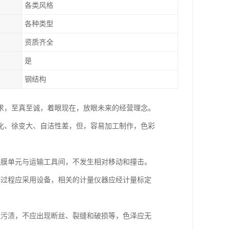
各类风格
各种类型
资质齐全
是
钢结构
求，至真至诚，着眼现在，放眼未来的经营理念。
化、徐变大、自洁性差，但，容易加工制作，色彩
保膜单元与运输工具间，不发生相对移动和撞击。
作过程应采用设备，相关的计量仪器应经计量标定
显污渍，不应出现断丝、裂缝和破损等，色泽应无