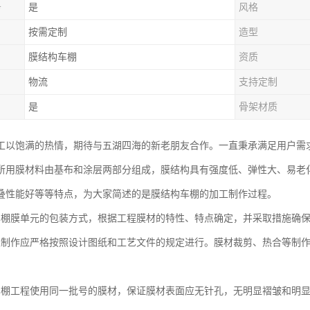
务
是
风格
按需定制
造型
膜结构车棚
资质
物流
支持定制
是
骨架材质
工以饱满的热情，期待与五湖四海的新老朋友合作。一直秉承满足用户需
所用膜材料由基布和涂层两部分组成，膜结构具有强度低、弹性大、易老
叠性能好等等特点，为大家简述的是膜结构车棚的加工制作过程。
车棚膜单元的包装方式，根据工程膜材的特性、特点确定，并采取措施确
工制作应严格按照设计图纸和工艺文件的规定进行。膜材裁剪、热合等制
车棚工程使用同一批号的膜材，保证膜材表面应无针孔，无明显褶皱和明