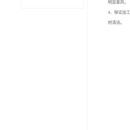
明显差异。
4、保证加
材清洁。