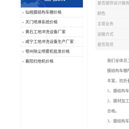
是否提供设计服
喷淋系统
仙桃膜结构车棚价格
颜色
天门喷淋系统价格
主营业务
洒水车
黄石工地冲洗设备厂家
运输方式
洗地机
咸宁工地冲洗设备生产厂家
是否现货
鄂州除尘喷雾机批发价格
吸尘器
我们全体员
襄阳扫地机价格
地毯清洗机
膜结构车棚
丰富，抗折
蒸汽清洗机
1、膜结构
空气净化器
2、膜材加
合格。
扫地机
3、膜结构