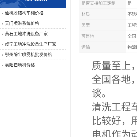
是否支持加工定制
是
喷淋系统
仙桃膜结构车棚价格
材质
不锈
天门喷淋系统价格
类型
工程
洒水车
黄石工地冲洗设备厂家
可售地
全国
洗地机
咸宁工地冲洗设备生产厂家
运输
物流
鄂州除尘喷雾机批发价格
吸尘器
质量至上
襄阳扫地机价格
地毯清洗机
全国各地
蒸汽清洗机
谈。
清洗工程
空气净化器
比较好，
扫地机
电机作为