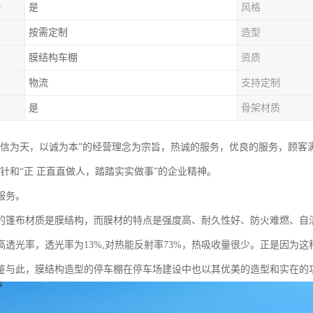
务
是
风格
按需定制
造型
膜结构车棚
资质
物流
支持定制
是
骨架材质
以信为天，以诚为本”的经营理念为宗旨，热诚的服务，优良的服务，顾客
方针和“正 正直直做人，踏踏实实做事”的企业精神。
服务。
的篷布材质是膜结构，而膜材的特点是强度高、耐久性好、防火难燃、自洁
有高透光率，透光率为13%,对热能反射率73%，热吸收量很少。正是因
鉴与此，膜结构造型的停车棚在停车场建设中也以其优美的造型和实在的