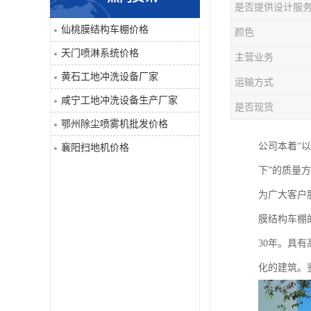
是否提供设计服
喷淋系统
仙桃膜结构车棚价格
颜色
天门喷淋系统价格
主营业务
洒水车
黄石工地冲洗设备厂家
运输方式
洗地机
咸宁工地冲洗设备生产厂家
是否现货
鄂州除尘喷雾机批发价格
吸尘器
公司本着“
襄阳扫地机价格
地毯清洗机
下”的质量
为广大客户
蒸汽清洗机
膜结构车棚
空气净化器
30年。具
化的建筑。
扫地机