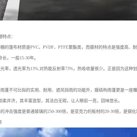
棚特点：
车棚的篷布材质是PVC、PVDF、PTFE聚酯类，而膜材的特点是强度高
长，一般15-30年。
透光率，透光率为13%,对热能反射率73%，热吸收量很少。正是因为这
般雨蓬不可比拟的实用、耐用、遮风挡雨的功能外，膜结构雨蓬更是一座
刚柔并济，其丰富造型，其洁白无瑕，让人眼前一亮，回味悠长。
的冲击强度是普通玻璃的250-300倍，是亚克力的板材的20-30倍，是
称