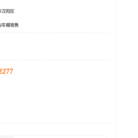
市汉阳区
构车棚销售
2277