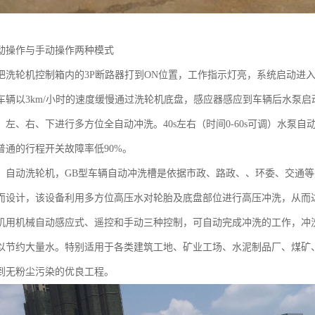
动操作与手动操作两种模式
把洗轮机控制箱内的3P断路器打到ON位置，工作指示灯亮，系统启动进
车辆以3km/小时的速度缓慢通过洗轮机底盘，感应器感应到车辆后水泵
、左、右、下进行多方位全自动冲洗。40s左右（时间0-60s可调）水泵
普通的行程开关故障率低90%。
，自动洗轮机，GB型车辆自动冲洗槽是依据市政、路政、、环委、交通
而设计，该设备利用多方位高压水对轮胎及底盘部位进行高压冲洗，从而
机用机械自动感应式、遥控和手动三种控制，可自动完成冲洗的工作，冲
以节约大量水。特别适用于各类建筑工地、矿业工场、水泥制品厂、煤矿
到无粉尘污染的优良工程。