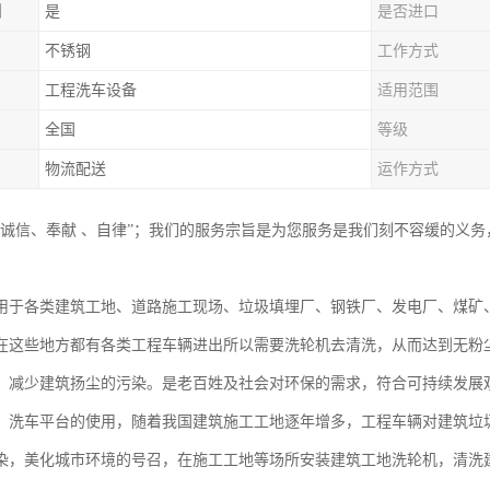
制
是
是否进口
不锈钢
工作方式
工程洗车设备
适用范围
全国
等级
物流配送
运作方式
“诚信、奉献 、自律”；我们的服务宗旨是为您服务是我们刻不容缓的义
用于各类建筑工地、道路施工现场、垃圾填埋厂、钢铁厂、发电厂、煤矿
在这些地方都有各类工程车辆进出所以需要洗轮机去清洗，从而达到无粉
，减少建筑扬尘的污染。是老百姓及社会对环保的需求，符合可持续发展
、洗车平台的使用，随着我国建筑施工工地逐年增多，工程车辆对建筑垃
染，美化城市环境的号召，在施工工地等场所安装建筑工地洗轮机，清洗