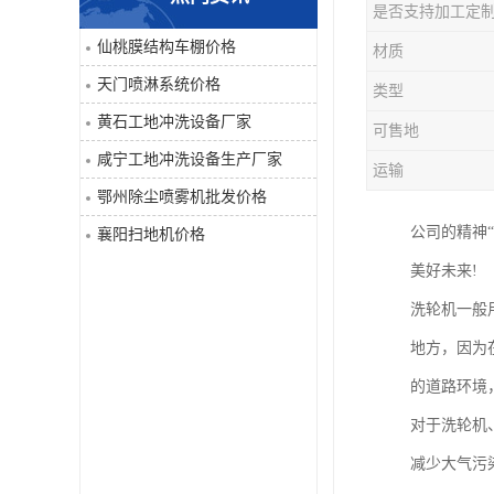
是否支持加工定
喷淋系统
仙桃膜结构车棚价格
材质
天门喷淋系统价格
类型
洒水车
黄石工地冲洗设备厂家
可售地
洗地机
咸宁工地冲洗设备生产厂家
运输
鄂州除尘喷雾机批发价格
吸尘器
公司的精神
襄阳扫地机价格
地毯清洗机
美好未来!
洗轮机一般
蒸汽清洗机
地方，因为
空气净化器
的道路环境
对于洗轮机
扫地机
减少大气污