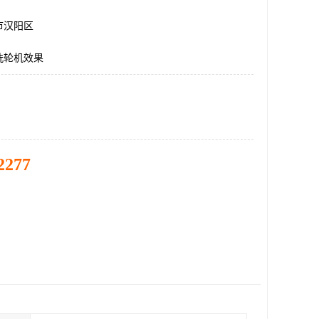
市汉阳区
洗轮机效果
2277