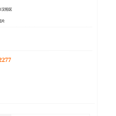
市汉阳区
图片
2277