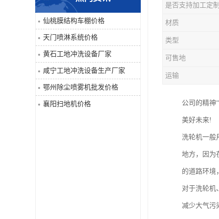
是否支持加工定
喷淋系统
仙桃膜结构车棚价格
材质
天门喷淋系统价格
类型
洒水车
黄石工地冲洗设备厂家
可售地
洗地机
咸宁工地冲洗设备生产厂家
运输
鄂州除尘喷雾机批发价格
吸尘器
公司的精神
襄阳扫地机价格
地毯清洗机
美好未来!
洗轮机一般
蒸汽清洗机
地方，因为
空气净化器
的道路环境
对于洗轮机
扫地机
减少大气污