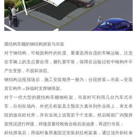
膜结构车棚的钢结构拼装与吊装
对于钢结构，可根据构件的长度、重量选用合适的车辆运输。注意
在车辆上的支点要合理，捆扎要牢靠，保障在运输过程中钢构件不
产生变形，不损坏涂层。
钢结构运抵现场后，施工安装顺序一般为：分段拼装→吊装→安装
其它构件→拆临时支撑钢塔架。
对于一些大型的膜结构车棚钢桁架，吊装时可利用几台汽车式吊
车，分别在场内、外把主桁架及主预应力素吊到作业画上，有支承
段的放在砼柱旁，并在业画上设置若千个支座。然后根据厂内预拼
装情况进行焊接，焊缝质量经检验合格后涂油漆，再进行吊装；
斜柱拼装后，用临时备用素固定安装斜拉桁架素，通过顶升斜柱来