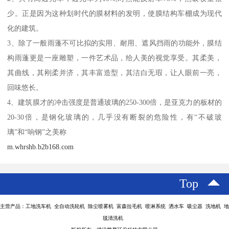
少。正是因为这种划时代的膜材料的发明，使膜结构车棚成为现代
化的建筑。
3、除了一般雨蓬不可比拟的实用、耐用、遮风挡雨的功能外，膜结
构雨蓬更是一座雕塑，一件艺术品，给人美的视觉享受。其柔美，
其曲线，其刚柔并济，其丰富造型，其洁白无瑕，让人眼前一亮，
回味悠长。
4、建筑膜才的冲击强度是普通玻璃的250-300倍，是亚克力的板材的
20-30倍，是钢化玻璃的，几乎没有断裂的危险性，有“不破玻
璃”和“响钢”之美称
m.whrshb.b2b168.com
Top
主营产品：工地洗车机 全自动洗轮机 除尘喷雾机 富森拉毛机 喷淋系统 洒水车 吸尘器 洗地机 地
毯清洗机