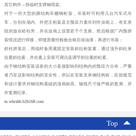
其它构件→拆临时支撑钢塔架。
对于一些大型的膜结构车棚钢桁架，吊装时可利用几台汽车式吊
车，分别在场内、外把主桁架及主预应力素吊到作业画上，有支承
段的放在砼柱旁，并在业画上设置若千个支座。然后根据厂内预拼
装情况进行焊接，焊缝质量经检验合格后涂油漆，再进行吊装；
斜柱拼装后，用临时备用素固定安装斜拉桁架素，通过顶升斜柱来
拉紧斜拉索，并在素上安装可调法蓝调节斜拉素的松紧。
由于钢结构安装误差的大小直接影响到结构内的预应力分布，严重
者乃至还影响结构的安全性，所以在安装支承钢结构前，应按规范
和设计要求对钢结构基础的顶画标高、轴线尺寸做严格的复测，并
作复测纪录。
m.whrshb.b2b168.com
Top