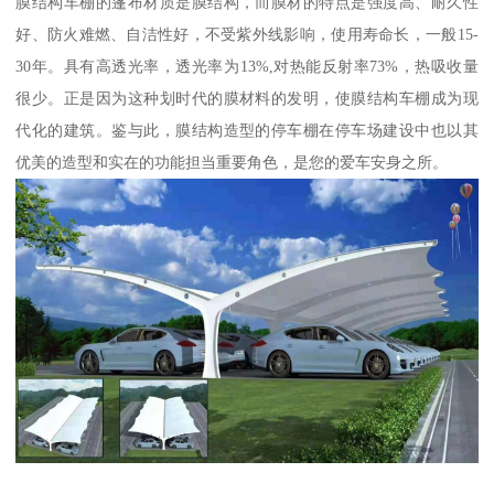
膜结构车棚的篷布材质是膜结构，而膜材的特点是强度高、耐久性
好、防火难燃、自洁性好，不受紫外线影响，使用寿命长，一般15-
30年。具有高透光率，透光率为13%,对热能反射率73%，热吸收量
很少。正是因为这种划时代的膜材料的发明，使膜结构车棚成为现
代化的建筑。鉴与此，膜结构造型的停车棚在停车场建设中也以其
优美的造型和实在的功能担当重要角色，是您的爱车安身之所。