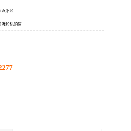
市汉阳区
轴洗轮机销售
2277