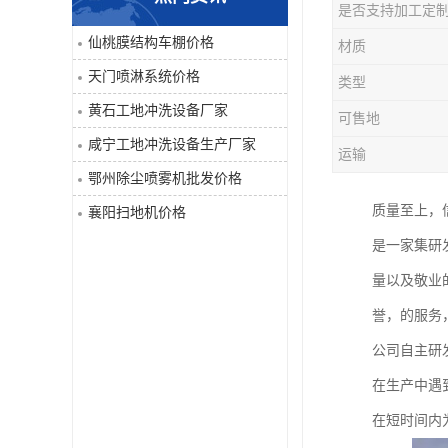
是否支持加工定
喷淋系统
仙桃膜结构车棚价格
材质
天门喷淋系统价格
类型
洒水车
黄石工地冲洗设备厂家
可售地
洗地机
咸宁工地冲洗设备生产厂家
运输
鄂州除尘喷雾机批发价格
吸尘器
质量至上，
襄阳扫地机价格
地毯清洗机
是一家集研
量以及敬业
蒸汽清洗机
誉，的服务
空气净化器
公司自主研
在生产中遇
扫地机
在短时间内