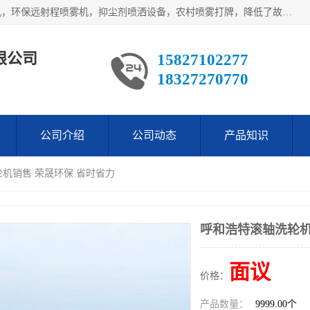
武汉荣晟环保科技有限公司产品涵盖了全自动工程车辆洗轮机，环保远射程喷雾机，抑尘剂喷洒设备，农村喷雾打牌，降低了故障率。多次获得环保科技进步奖，赢得了广大客户的一直好评.
限公司
15827102277
18327270770
公司介绍
公司动态
产品知识
轮机销售 荣晟环保 省时省力
呼和浩特滚轴洗轮机
面议
价格：
产品数量：
9999.00个