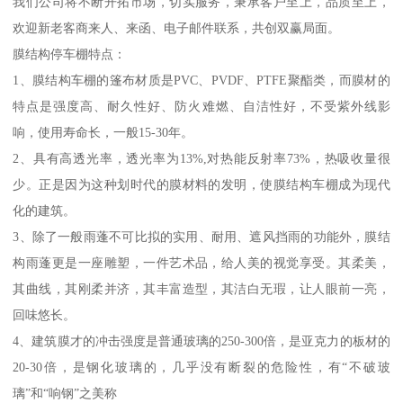
我们公司将不断开拓市场，切实服务，秉承客户至上，品质至上，
欢迎新老客商来人、来函、电子邮件联系，共创双赢局面。
膜结构停车棚特点：
1、膜结构车棚的篷布材质是PVC、PVDF、PTFE聚酯类，而膜材的
特点是强度高、耐久性好、防火难燃、自洁性好，不受紫外线影
响，使用寿命长，一般15-30年。
2、具有高透光率，透光率为13%,对热能反射率73%，热吸收量很
少。正是因为这种划时代的膜材料的发明，使膜结构车棚成为现代
化的建筑。
3、除了一般雨蓬不可比拟的实用、耐用、遮风挡雨的功能外，膜结
构雨蓬更是一座雕塑，一件艺术品，给人美的视觉享受。其柔美，
其曲线，其刚柔并济，其丰富造型，其洁白无瑕，让人眼前一亮，
回味悠长。
4、建筑膜才的冲击强度是普通玻璃的250-300倍，是亚克力的板材的
20-30倍，是钢化玻璃的，几乎没有断裂的危险性，有“不破玻
璃”和“响钢”之美称