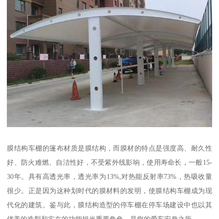
膜结构车棚的篷布材质是膜结构，而膜材的特点是强度高、耐久性
好、防火难燃、自洁性好，不受紫外线影响，使用寿命长，一般15-
30年。具有高透光率，透光率为13%,对热能反射率73%，热吸收量
很少。正是因为这种划时代的膜材料的发明，使膜结构车棚成为现
代化的建筑。鉴与此，膜结构造型的停车棚在停车场建设中也以其