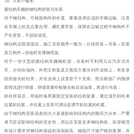
为广大客户服务。
膜结构车棚的钢结构拼装与吊装
对于钢结构，可根据构件的长度、重量选用合适的车辆运输。注意
在车辆上的支点要合理，捆扎要牢靠，保障在运输过程中钢构件不
产生变形，不损坏涂层。
钢结构运抵现场后，施工安装顺序一般为：分段拼装→吊装→安装
其它构件→拆临时支撑钢塔架。
对于一些大型的膜结构车棚钢桁架，吊装时可利用几台汽车式吊
车，分别在场内、外把主桁架及主预应力素吊到作业画上，有支承
段的放在砼柱旁，并在业画上设置若千个支座。然后根据厂内预拼
装情况进行焊接，焊缝质量经检验合格后涂油漆，再进行吊装；
斜柱拼装后，用临时备用素固定安装斜拉桁架素，通过顶升斜柱来
拉紧斜拉索，并在素上安装可调法蓝调节斜拉素的松紧。
由于钢结构安装误差的大小直接影响到结构内的预应力分布，严重
者乃至还影响结构的安全性，所以在安装支承钢结构前，应按规范
和设计要求对钢结构基础的顶画标高、轴线尺寸做严格的复测，并