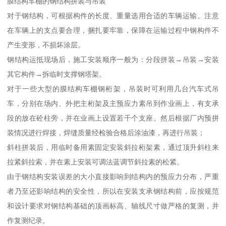
膜结构车棚的钢结构拼装与吊装
对于钢结构，可根据构件的长度、重量选用合适的车辆运输。注意
在车辆上的支点要合理，捆扎要牢靠，保障在运输过程中钢构件不
产生变形，不损坏涂层。
钢结构运抵现场后，施工安装顺序一般为：分段拼装→吊装→安装
其它构件→拆临时支撑钢塔架。
对于一些大型的膜结构车棚钢桁架，吊装时可利用几台汽车式吊
车，分别在场内、外把主桁架及主预应力素吊到作业画上，有支承
段的放在砼柱旁，并在业画上设置若千个支座。然后根据厂内预拼
装情况进行焊接，焊缝质量经检验合格后涂油漆，再进行吊装；
斜柱拼装后，用临时备用素固定安装斜拉桁架素，通过顶升斜柱来
拉紧斜拉索，并在素上安装可调法蓝调节斜拉素的松紧。
由于钢结构安装误差的大小直接影响到结构内的预应力分布，严重
者乃至还影响结构的安全性，所以在安装支承钢结构前，应按规范
和设计要求对钢结构基础的顶画标高、轴线尺寸做严格的复测，并
作复测纪录。