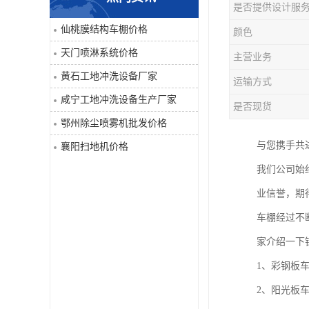
是否提供设计服
喷淋系统
仙桃膜结构车棚价格
颜色
天门喷淋系统价格
主营业务
洒水车
黄石工地冲洗设备厂家
运输方式
洗地机
咸宁工地冲洗设备生产厂家
是否现货
鄂州除尘喷雾机批发价格
吸尘器
与您携手共
襄阳扫地机价格
地毯清洗机
我们公司始
业信誉，期
蒸汽清洗机
车棚经过不
空气净化器
家介绍一下
1、彩钢板
扫地机
2、阳光板