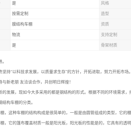
务
是
风格
按需定制
造型
膜结构车棚
资质
物流
支持定制
是
骨架材质
进。
终坚持“以科技求发展，以质量求生存”的方针，开拓进取，努力开拓市场
待与新老朋 友洽谈合作，共创明日辉煌！
断的发展，现如今大多采用的都是钢结构的形式。根据不同的环境需求，
钢结构车棚的分类。
车棚，这种车棚的结构构成是很简单的，一般是由圆管组成的类型，它的
车棚，它的篷布覆盖材质一般是阳光板，阳光板的性能是的，它具有的透