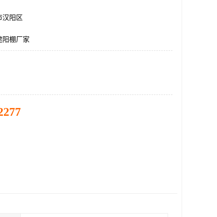
市汉阳区
遮阳棚厂家
2277