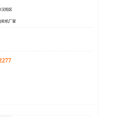
市汉阳区
洗轮机厂家
2277