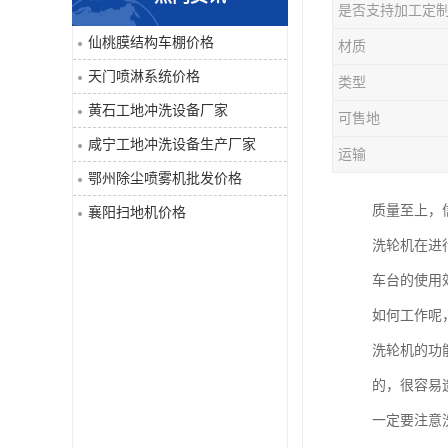
是否支持加工定
喷淋系统
仙桃膜结构车棚价格
材质
天门喷淋系统价格
类型
洒水车
黄石工地冲洗设备厂家
可售地
洗地机
咸宁工地冲洗设备生产厂家
运输
鄂州除尘喷雾机批发价格
吸尘器
质量至上，
襄阳扫地机价格
地毯清洗机
洗轮机在进
车台的使用
蒸汽清洗机
如何工作呢
空气净化器
洗轮机的功
的，很容易
扫地机
一定要注意