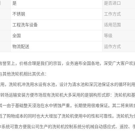
制
是
是否进口
不锈钢
工作方式
工程洗车设备
适用范围
全国
等级
物流配送
运作方式
信誉至上，价格合理是我们的宗旨，业务遍布全国各地，深受广大客户欢
与其他洗轮机相比其优点：
使用，洗轮机冲洗用水设有水池，设计为清水池和深沉池保证水的循环利
，转场运输安装方便市场现有洗轮机大多采用的是钢构形式即：洗轮机和
其一由于基础整天浸泡在水中锈蚀严重，长期使用很难保证。其二将来转
低了购物成本的同时也大大增加了洗轮机使用中的性和可靠性。洗轮机为
作系统可靠方便我公司生产的洗轮机控制系统分机械自动感应式、遥控、