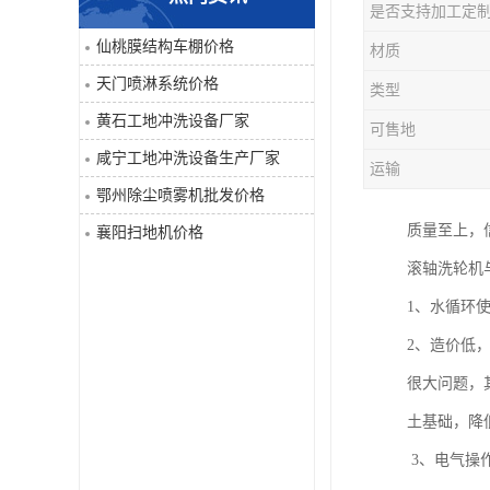
是否支持加工定
喷淋系统
仙桃膜结构车棚价格
材质
天门喷淋系统价格
类型
洒水车
黄石工地冲洗设备厂家
可售地
洗地机
咸宁工地冲洗设备生产厂家
运输
鄂州除尘喷雾机批发价格
吸尘器
质量至上，
襄阳扫地机价格
地毯清洗机
滚轴洗轮机
1、水循环
蒸汽清洗机
2、造价低
空气净化器
很大问题，
土基础，降
扫地机
3、电气操