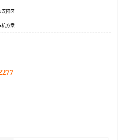
市汉阳区
车机方案
2277